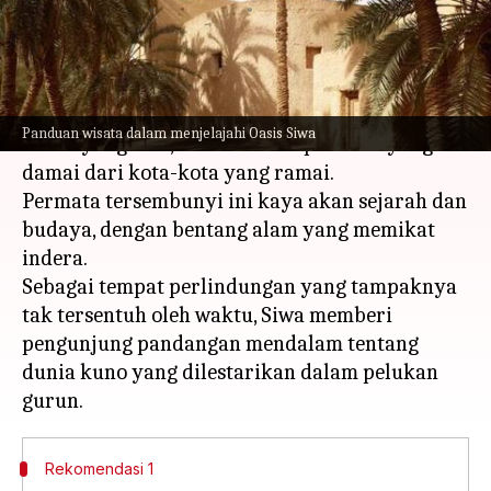
menulis
Mar 18, 2024
11:08 am
Handoko
Apa ceritanya
Oasis Siwa terletak terpencil di Gurun Barat
Panduan wisata dalam menjelajahi Oasis Siwa
Mesir yang luas, menawarkan pelarian yang
damai dari kota-kota yang ramai.
Permata tersembunyi ini kaya akan sejarah dan
budaya, dengan bentang alam yang memikat
indera.
Sebagai tempat perlindungan yang tampaknya
tak tersentuh oleh waktu, Siwa memberi
pengunjung pandangan mendalam tentang
dunia kuno yang dilestarikan dalam pelukan
Rekomendasi 1