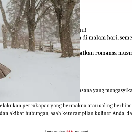
mpat tidur nyaman Anda selama ini!
 Anda merencanakan menonton film di malam hari, se
 Berjalan-Jalan
film yang itu-itu saja? Ciptakan suasana yang mengasy
elakukan percakapan yang bermakna atau saling berbinc
dan akibat hubungan, asah keterampilan kuliner Anda, d
Anda sudah
25%
selesai