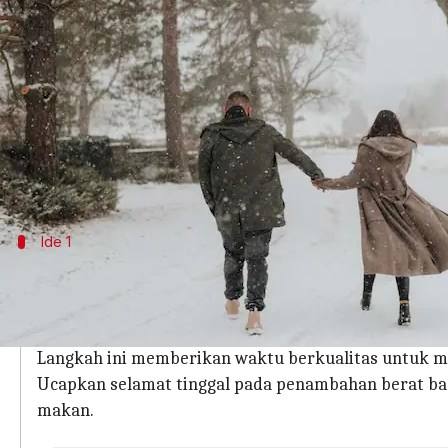
menulis
Feb 01, 2024
12:36 pm
Handoko
Apa ceritanya
Ya ya, kami tahu Anda semua suka bersantai di te
Salah satu dari Anda pasti akan tertidur ketika
ide yang muncul di kepala mereka!
Ide 1
Masaklah Sebuah Hidangan Bersama Dan
Bosan dengan rutinitas makan malam dan menonton 
jalan sesudahnya.
Langkah ini memberikan waktu berkualitas untuk m
Ucapkan selamat tinggal pada penambahan berat ba
makan.