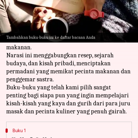
Apa ceritanya
Memoar kuliner yang memadukan kisah
pribadi dengan seni gastronomi, menyoroti
Tambahkan buku-buku ini ke daftar bacaan Anda
kehidupan orang-orang yang menjunjung tinggi
makanan.
Narasi ini menggabungkan resep, sejarah
budaya, dan kisah pribadi, menciptakan
permadani yang memikat pecinta makanan dan
penggemar sastra.
Buku-buku yang telah kami pilih sangat
penting bagi siapa pun yang ingin mempelajari
kisah-kisah yang kaya dan gurih dari para juru
Buku 1