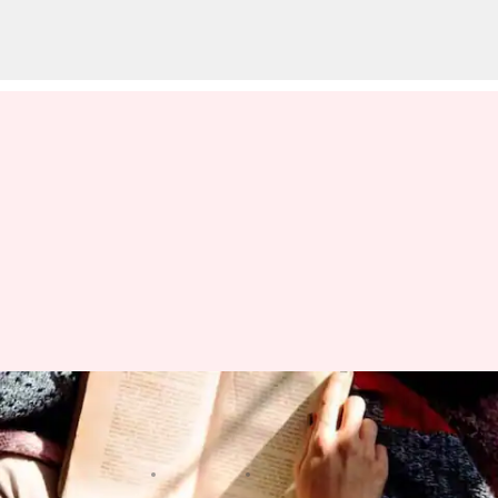
Nikmati Rasanya: Memoar
Kuliner Yang Harus Anda Baca
menulis
Apr 11, 2024
12:38 pm
Handoko