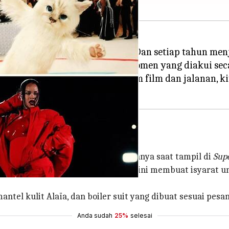
 sendiri dari waktu ke waktu. Dan setiap tahun menj
ribusi pada berbagai tren dan momen yang diakui seca
aruh hingga representasi dalam film dan jalanan, ki
konik
 saat ia mengumumkan kehamilannya saat tampil di
Sup
g, artis yang berubah menjadi mogul ini membuat isyara
el kulit Alaïa, dan boiler suit yang dibuat sesuai pesa
Anda sudah
25%
selesai