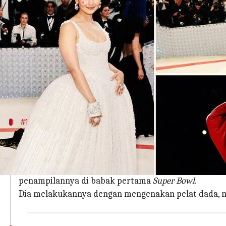
menulis
Dec 14, 2023
11:49 am
Taufiq Al Jufri
Apa ceritanya
Fesyen berevolusi dan menciptakan kembali dirinya
Tahun 2023 juga tidak berbeda. Tahun ini berkont
Mulai dari karpet merah dan catwalk yang berpeng
#1
Pengumuman kehamilan Rihanna yang i
Pakaian merah Rihanna membuat sebuah pernyataan
Setelah lima tahun rehat dari pertunjukan langsun
penampilannya di babak pertama
Super Bowl
.
Dia melakukannya dengan mengenakan pelat dada, mant