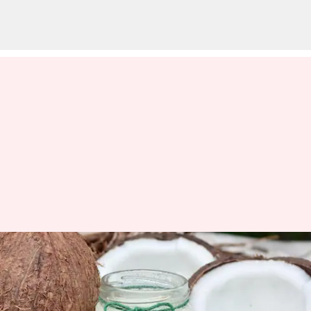
Membandingkan minyak
kelapa dan santan kelapa
untuk perawatan rambut