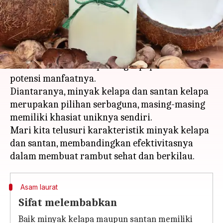
menulis
Feb 12, 2024
11:51 am
Bob
Apa ceritanya
Dalam hal perawatan rambut alami, produk
berbahan dasar kelapa sangat populer karena
potensi manfaatnya.
Diantaranya, minyak kelapa dan santan kelapa
merupakan pilihan serbaguna, masing-masing
memiliki khasiat uniknya sendiri.
Mari kita telusuri karakteristik minyak kelapa
dan santan, membandingkan efektivitasnya
Asam laurat
Sifat melembabkan
Baik minyak kelapa maupun santan memiliki