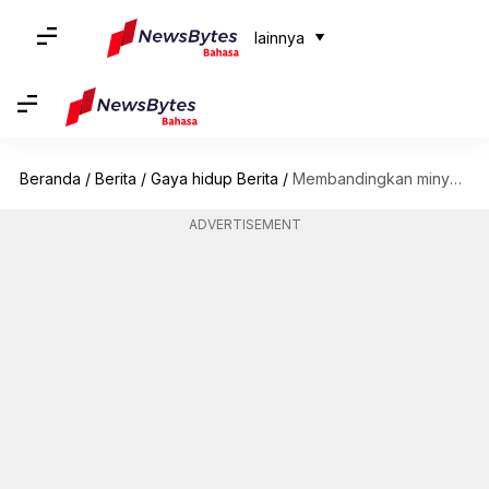
lainnya
Beranda
/
Berita
/
Gaya hidup Berita
/
Membandingkan minyak kelapa dan santan kelapa untuk perawatan rambut
ADVERTISEMENT