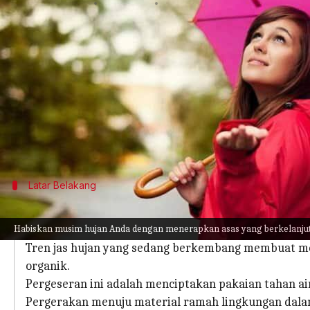
menulis
Apr 10, 2024
11:47 am
Handoko
Apa ceritanya
Saat musim hujan semakin dekat, pencarian jas 
Dengan meningkatnya kepedulian terhadap lingkun
dan melindungi tetap planet kita.
Artikel ini mengeksplorasi pilihan jas hujan ra
Latar Belakang
Munculnya Jas Hujanyang Ramah Lingk
Habiskan musim hujan Anda dengan menerapkan asas yang berkelanju
Industri fesyen, yang secara historis merupakan pen
Tren jas hujan yang sedang berkembang membuat me
organik.
Pergeseran ini adalah menciptakan pakaian tahan ai
Pergerakan menuju material ramah lingkungan dalam