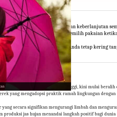
hujan yang memadukan gaya dengan keberlanjutan se
gan, semakin penting untuk memilih pakaian ketika 
mah lingkungan yang memastikan Anda tetap kering 
ungan
tan
cemar lingkungan di deretan tertinggi, kini mulai beral
rek yang mengadopsi praktik ramah lingkungan dengan m
r yang secara signifikan mengurangi limbah dan mengura
 produksi jas hujan menandai langkah positif bagi dunia