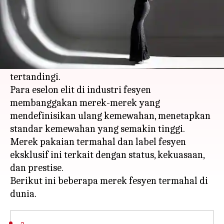
Apa ceritanya
Fashion, bagi sebagian orang, lebih dari sekedar
pakaian, ia menjadi lambang status,
eksklusivitas, dan keahlian yang tak
tertandingi.
Para eselon elit di industri fesyen
membanggakan merek-merek yang
mendefinisikan ulang kemewahan, menetapkan
standar kemewahan yang semakin tinggi.
Merek pakaian termahal dan label fesyen
eksklusif ini terkait dengan status, kekuasaan,
dan prestise.
Berikut ini beberapa merek fesyen termahal di