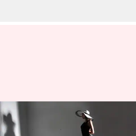
Lihatlah merek fashion mewah
terkemuka di dunia
menulis
Jan 04, 2024
12:09 pm
Bob