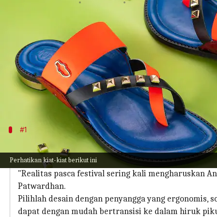
menulis
Nov 10, 2023
01:13 pm
Taufiq Al Jufri
Apa ceritanya
Musim perayaan adalah waktu ketika para pengge
Namun, para pria, khususnya, menghadapi tantang
perayaan.
Harshwardhan Patwardhan, pendiri Chappers, mem
#1
Pilih kualitas buatan tangan daripada 
Perhatikan kiat-kiat berikut ini
Alas kaki pesta Anda harus melewatkan sifat tren y
"Realitas pasca festival sering kali mengharuskan 
Patwardhan.
Pilihlah desain dengan penyangga yang ergonomis, s
dapat dengan mudah bertransisi ke dalam hiruk piku