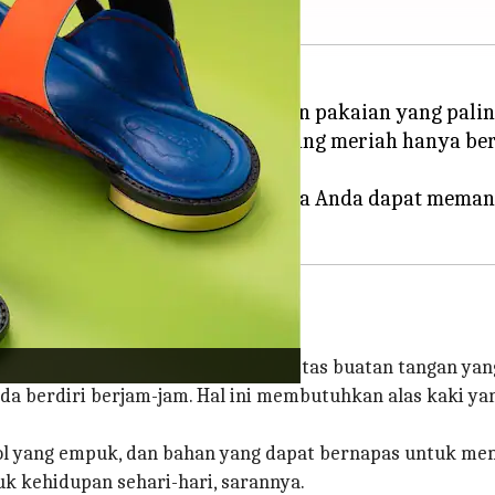
mar fesyen memamerkan pilihan pakaian yang paling
an yang sama, yaitu alas kaki yang meriah hanya be
beri tahu NewsBytes bagaimana Anda dapat memanfa
tren sementara
ang sementara dan mendalami kualitas buatan tangan yang
Anda berdiri berjam-jam. Hal ini membutuhkan alas kaki
ol yang empuk, dan bahan yang dapat bernapas untuk mema
k kehidupan sehari-hari, sarannya.