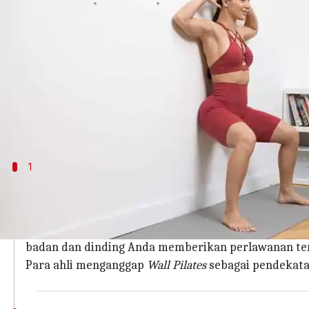
menulis
Jan 05, 2024
12:23 pm
Handoko
Apa ceritanya
Pilates menyediakan sarana untuk mengencangka
Kini, pecinta Pilates telah menemukan teknik untu
Dengan program kebugaran modern ini, Anda dapa
1
Memahami Wall Pilates
Yang Anda butuhkan hanyalah matras dan dinding d
Dalam Pilates modern ini, Anda melakukan
Squat, Pla
badan dan dinding Anda memberikan perlawanan ter
Para ahli menganggap
Wall Pilates
sebagai pendekata