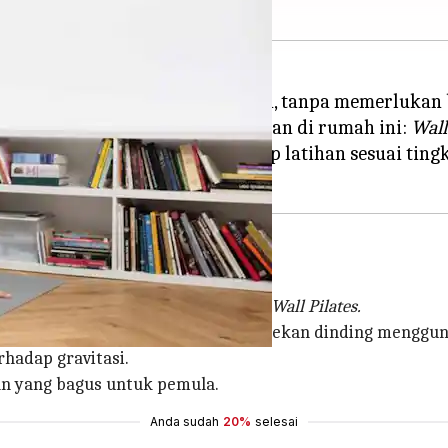
n dan mengembangkan inti Anda, tanpa memerlukan b
k meningkatkan efektivitas latihan di rumah ini:
Wall
t menyesuaikan intensitas setiap latihan sesuai t
i dekatnya untuk mulai melakukan
Wall Pilates.
nk,
dan latihan lainnya dengan menekan dinding mengguna
hadap gravitasi.
n yang bagus untuk pemula.
Anda sudah
20%
selesai