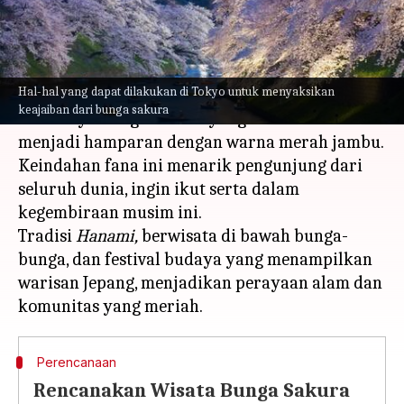
menulis
Mar 18, 2024
12:05 pm
Handoko
Apa ceritanya
Hal-hal yang dapat dilakukan di Tokyo untuk menyaksikan
Musim semi di Tokyo, Jepang, ditandai dengan
keajaiban dari bunga sakura
mekarnya bunga sakura yang membuat kota ini
menjadi hamparan dengan warna merah jambu.
Keindahan fana ini menarik pengunjung dari
seluruh dunia, ingin ikut serta dalam
kegembiraan musim ini.
Tradisi
Hanami,
berwisata di bawah bunga-
bunga, dan festival budaya yang menampilkan
warisan Jepang, menjadikan perayaan alam dan
Perencanaan
Rencanakan Wisata Bunga Sakura