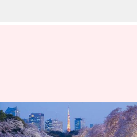
Menjelajahi Keajaiban
Mekarnya Bunga Sakura Di
Tokyo