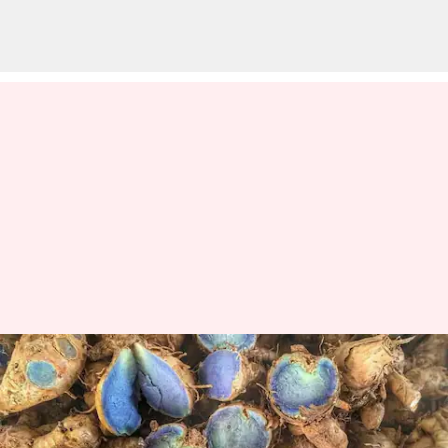
Menjelajahi Karakteristik Unik
Dari Kunyit Hitam
menulis
Dec 21, 2023
11:30 am
Handoko