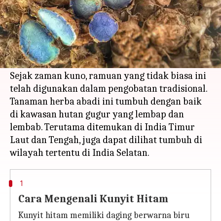
Apa ceritanya
Kunyit hitam atau Kala Haldi adalah jenis
kunyit yang kurang dikenal yang memiliki
warna gelap dan beberapa manfaat kesehatan.
Sejak zaman kuno, ramuan yang tidak biasa ini
telah digunakan dalam pengobatan tradisional.
Tanaman herba abadi ini tumbuh dengan baik
di kawasan hutan gugur yang lembap dan
lembab. Terutama ditemukan di India Timur
Laut dan Tengah, juga dapat dilihat tumbuh di
1
Cara Mengenali Kunyit Hitam
Kunyit hitam memiliki daging berwarna biru