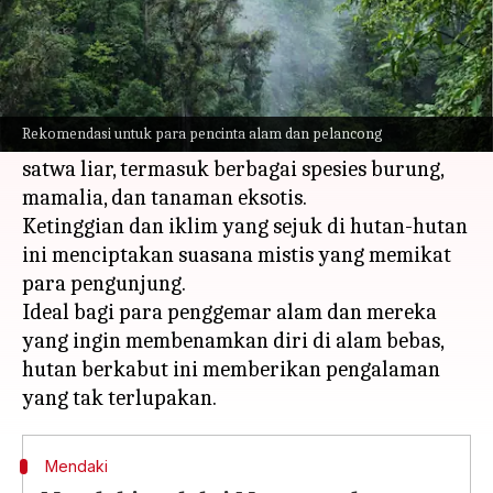
Apa ceritanya
Hutan awan Kosta Rika menawarkan tempat
perlindungan bagi para petualang lingkungan.
Rekomendasi untuk para pencinta alam dan pelancong
Ekosistem yang hidup ini kaya akan beragam
satwa liar, termasuk berbagai spesies burung,
mamalia, dan tanaman eksotis.
Ketinggian dan iklim yang sejuk di hutan-hutan
ini menciptakan suasana mistis yang memikat
para pengunjung.
Ideal bagi para penggemar alam dan mereka
yang ingin membenamkan diri di alam bebas,
hutan berkabut ini memberikan pengalaman
Mendaki