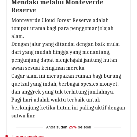
Mendaki melalui Monteverde
Reserve
Monteverde Cloud Forest Reserve adalah
tempat utama bagi para penggemar jelajah
alam.
Dengan jalur yang ditandai dengan baik mulai
dari yang mudah hingga yang menantang,
pengunjung dapat menjelajahi jantung hutan
awan sesuai keinginan mereka.
Cagar alam ini merupakan rumah bagi burung
quetzal yang indah, berbagai spesies monyet,
dan anggrek yang tak terhitung jumlahnya.
Pagi hari adalah waktu terbaik untuk
berkunjung ketika hutan ini paling aktif dengan
satwa liar.
Anda sudah
25%
selesai
Luncur gantung