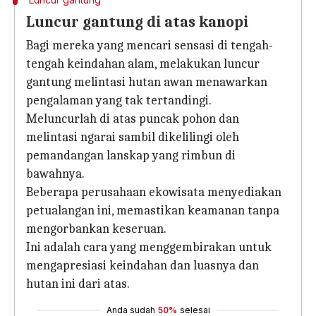
Luncur gantung di atas kanopi
Bagi mereka yang mencari sensasi di tengah-
tengah keindahan alam, melakukan luncur
gantung melintasi hutan awan menawarkan
pengalaman yang tak tertandingi.
Meluncurlah di atas puncak pohon dan
melintasi ngarai sambil dikelilingi oleh
pemandangan lanskap yang rimbun di
bawahnya.
Beberapa perusahaan ekowisata menyediakan
petualangan ini, memastikan keamanan tanpa
mengorbankan keseruan.
Ini adalah cara yang menggembirakan untuk
mengapresiasi keindahan dan luasnya dan
hutan ini dari atas.
Anda sudah
50%
selesai