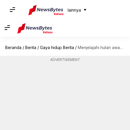
lainnya
Beranda
/
Berita
/
Gaya hidup Berita
/
Menjelajahi hutan awan mistis Kosta Rika
ADVERTISEMENT