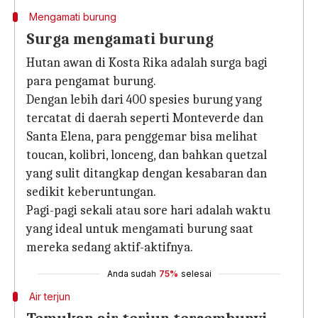
Mengamati burung
Surga mengamati burung
Hutan awan di Kosta Rika adalah surga bagi
para pengamat burung.
Dengan lebih dari 400 spesies burung yang
tercatat di daerah seperti Monteverde dan
Santa Elena, para penggemar bisa melihat
toucan, kolibri, lonceng, dan bahkan quetzal
yang sulit ditangkap dengan kesabaran dan
sedikit keberuntungan.
Pagi-pagi sekali atau sore hari adalah waktu
yang ideal untuk mengamati burung saat
mereka sedang aktif-aktifnya.
Anda sudah
75%
selesai
Air terjun