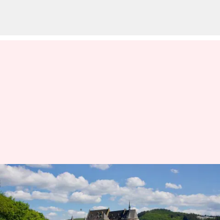
Menjelajahi Desa-Desa Indah di
Ardennes, Luksemburg
menulis
Jan 20, 2026
02:08 pm
Taufiq Al Jufri