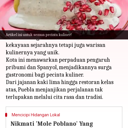
menulis
Apr 25, 2024
10:17 am
Handoko
Apa ceritanya
Puebla, sebuah kota di Meksiko, tidak hanya
Artikel ini untuk semua pecinta kuliner!
terkenal dengan keramik warna-warni dan
kekayaan sejarahnya tetapi juga warisan
kulinernya yang unik.
Kota ini menawarkan perpaduan pengaruh
pribumi dan Spanyol, menjadikannya surga
gastronomi bagi pecinta kuliner.
Dari jajanan kaki lima hingga restoran kelas
atas, Puebla menjanjikan perjalanan tak
Mencicipi Hidangan Lokal
Nikmati 'Mole Poblano' Yang