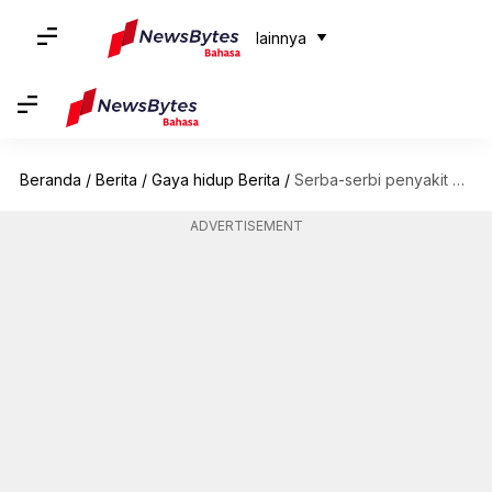
lainnya
Beranda
/
Berita
/
Gaya hidup Berita
/
Serba-serbi penyakit embun tepung pada tanaman: Gejala dan pencegahan
ADVERTISEMENT