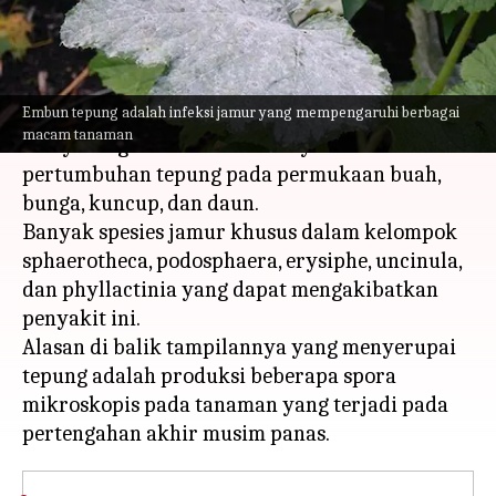
menulis
Apr 17, 2023
02:31 pm
Taufiq Al Jufri
Apa ceritanya
Embun tepung adalah infeksi jamur yang mempengaruhi berbagai
Embun tepung adalah penyakit jamur yang
macam tanaman
menyerang tanaman dan menyebabkan
pertumbuhan tepung pada permukaan buah,
bunga, kuncup, dan daun.
Banyak spesies jamur khusus dalam kelompok
sphaerotheca, podosphaera, erysiphe, uncinula,
dan phyllactinia yang dapat mengakibatkan
penyakit ini.
Alasan di balik tampilannya yang menyerupai
tepung adalah produksi beberapa spora
mikroskopis pada tanaman yang terjadi pada