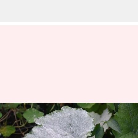
Serba-serbi penyakit embun
tepung pada tanaman: Gejala
dan pencegahan