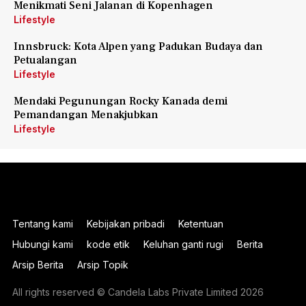
Menikmati Seni Jalanan di Kopenhagen
Lifestyle
Innsbruck: Kota Alpen yang Padukan Budaya dan
Petualangan
Lifestyle
Mendaki Pegunungan Rocky Kanada demi
Pemandangan Menakjubkan
Lifestyle
Tentang kami
Kebijakan pribadi
Ketentuan
Hubungi kami
kode etik
Keluhan ganti rugi
Berita
Arsip Berita
Arsip Topik
All rights reserved © Candela Labs Private Limited 2026