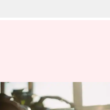
Novel time-slip yang
menggabungkan sejarah
dengan narasi modern