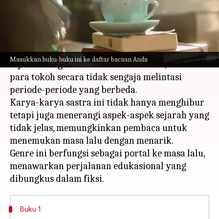
menulis
Apr 04, 2024
12:18 pm
Taufiq Al Jufri
Apa ceritanya
Novel-novel Time-slip menggabungkan keaslian
Masukkan buku-buku ini ke daftar bacaan Anda
sejarah dengan narasi zaman modern, ketika
para tokoh secara tidak sengaja melintasi
periode-periode yang berbeda.
Karya-karya sastra ini tidak hanya menghibur
tetapi juga menerangi aspek-aspek sejarah yang
tidak jelas, memungkinkan pembaca untuk
menemukan masa lalu dengan menarik.
Genre ini berfungsi sebagai portal ke masa lalu,
menawarkan perjalanan edukasional yang
Buku 1