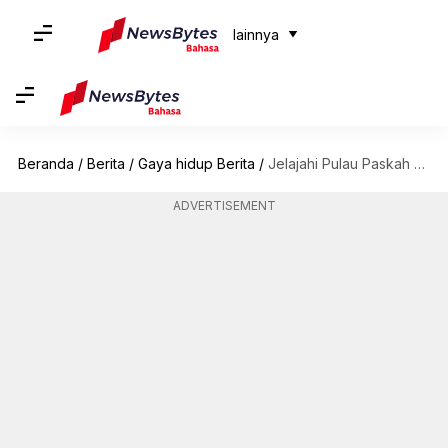
lainnya
Beranda
/
Berita
/
Gaya hidup Berita
/
Jelajahi Pulau Paskah yang menakjubkan di Chili dengan panduan perjalanan ini
ADVERTISEMENT