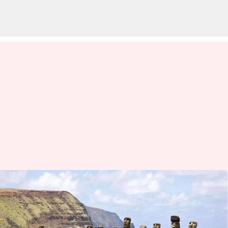
Jelajahi Pulau Paskah yang
menakjubkan di Chili dengan
panduan perjalanan ini