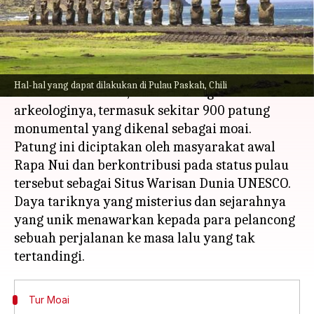
menulis
Feb 13, 2024
10:49 am
Bob
Apa ceritanya
Pulau Paskah, sebuah pulau vulkanik terpencil
Hal-hal yang dapat dilakukan di Pulau Paskah, Chili
di Samudra Pasifik, terkenal dengan situs
arkeologinya, termasuk sekitar 900 patung
monumental yang dikenal sebagai moai.
Patung ini diciptakan oleh masyarakat awal
Rapa Nui dan berkontribusi pada status pulau
tersebut sebagai Situs Warisan Dunia UNESCO.
Daya tariknya yang misterius dan sejarahnya
yang unik menawarkan kepada para pelancong
sebuah perjalanan ke masa lalu yang tak
Tur Moai