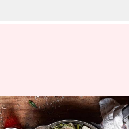
Resep: Cobalah ravioli labu
yang menggugah selera ini di
rumah