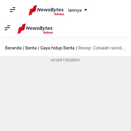
lainnya
Beranda
/
Berita
/
Gaya hidup Berita
/
Resep: Cobalah ravioli labu yang menggugah selera ini di rumah
ADVERTISEMENT