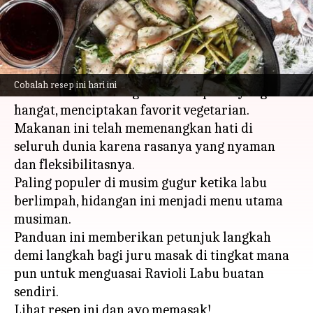
menulis
Apr 22, 2024
10:40 am
Bob
Apa ceritanya
Ravioli labu, makanan pokok Italia, memadukan
Cobalah resep ini hari ini
rasa manis labu dengan tekstur pasta yang
hangat, menciptakan favorit vegetarian.
Makanan ini telah memenangkan hati di
seluruh dunia karena rasanya yang nyaman
dan fleksibilitasnya.
Paling populer di musim gugur ketika labu
berlimpah, hidangan ini menjadi menu utama
musiman.
Panduan ini memberikan petunjuk langkah
demi langkah bagi juru masak di tingkat mana
pun untuk menguasai Ravioli Labu buatan
sendiri.