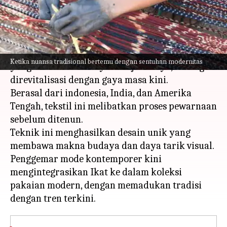
menulis
Apr 12, 2024
12:50 pm
Handoko
Apa ceritanya
Kain tenun Ikat, yang terkenal karena polanya
Ketika nuansa tradisional bertemu dengan sentuhan modernitas
yang rumit dan kekayaan sejarahnya, sedang
direvitalisasi dengan gaya masa kini.
Berasal dari indonesia, India, dan Amerika
Tengah, tekstil ini melibatkan proses pewarnaan
sebelum ditenun.
Teknik ini menghasilkan desain unik yang
membawa makna budaya dan daya tarik visual.
Penggemar mode kontemporer kini
mengintegrasikan Ikat ke dalam koleksi
pakaian modern, dengan memadukan tradisi