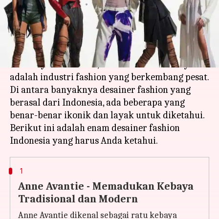
menulis
Apr 12, 2023
01:24 pm
Shubham Gupta
Apa ceritanya
Indonesia adalah negara yang kaya akan
kebudayaan dan seni, termasuk di dalamnya
adalah industri fashion yang berkembang pesat.
Di antara banyaknya desainer fashion yang
berasal dari Indonesia, ada beberapa yang
benar-benar ikonik dan layak untuk diketahui.
Berikut ini adalah enam desainer fashion
1
Anne Avantie - Memadukan Kebaya
Tradisional dan Modern
Anne Avantie dikenal sebagai ratu kebaya