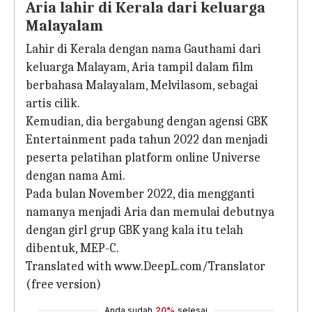
Aria lahir di Kerala dari keluarga
Malayalam
Lahir di Kerala dengan nama Gauthami dari
keluarga Malayam, Aria tampil dalam film
berbahasa Malayalam, Melvilasom, sebagai
artis cilik.
Kemudian, dia bergabung dengan agensi GBK
Entertainment pada tahun 2022 dan menjadi
peserta pelatihan platform online Universe
dengan nama Ami.
Pada bulan November 2022, dia mengganti
namanya menjadi Aria dan memulai debutnya
dengan girl grup GBK yang kala itu telah
dibentuk, MEP-C.
Translated with www.DeepL.com/Translator
(free version)
Anda sudah
20%
selesai