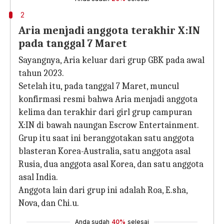
2
Aria menjadi anggota terakhir X:IN
pada tanggal 7 Maret
Sayangnya, Aria keluar dari grup GBK pada awal
tahun 2023.
Setelah itu, pada tanggal 7 Maret, muncul
konfirmasi resmi bahwa Aria menjadi anggota
kelima dan terakhir dari girl grup campuran
X:IN di bawah naungan Escrow Entertainment.
Grup itu saat ini beranggotakan satu anggota
blasteran Korea-Australia, satu anggota asal
Rusia, dua anggota asal Korea, dan satu anggota
asal India.
Anggota lain dari grup ini adalah Roa, E.sha,
Nova, dan Chi.u.
Anda sudah
40%
selesai