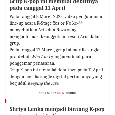
Grup K-pop ini memulai debutnya
pada tanggal 11 April
Pada tanggal 8 Maret 2023, video pengumuman
line-up acara K-Stage Yes or No ke-44
menyebutkan Aria dan Nova yang
mengonfirmasi keanggotaan resmi Aria dalam
grup.
Pada tanggal 12 Maret, grup ini merilis single
pra-debut
Who Am I
yang membuat para
penggemar penasaran.
Grup K-pop ini memulai debutnya pada 11 April
dengan merilis single digital pertamanya yang
berjudul
Keeping the Fire
.
Anda sudah
80%
selesai
5
Shriya Lenka menjadi bintang K-pop