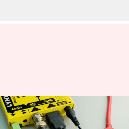
Mengatur kabel dengan cepat
menggunakan label roti
berwarna