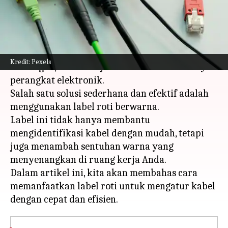
menulis
Jun 03, 2026
11:47 am
Bob
Apa ceritanya
Mengatur kabel yang berantakan bisa menjadi
Kredit: Pexels
tantangan, terutama jika Anda memiliki banyak
perangkat elektronik.
Salah satu solusi sederhana dan efektif adalah
menggunakan label roti berwarna.
Label ini tidak hanya membantu
mengidentifikasi kabel dengan mudah, tetapi
juga menambah sentuhan warna yang
menyenangkan di ruang kerja Anda.
Dalam artikel ini, kita akan membahas cara
memanfaatkan label roti untuk mengatur kabel