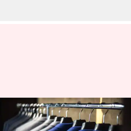
Hal-hal yang bisa bikin pakaian
keren terlihat kurang menarik
menulis
Dec 04, 2023
11:07 am
Taufiq Al Jufri