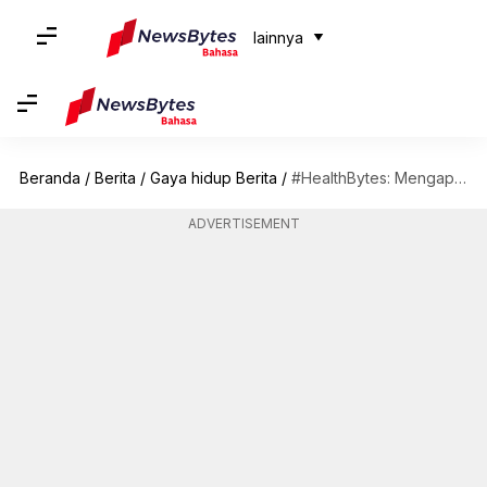
lainnya
Beranda
/
Berita
/
Gaya hidup Berita
/
#HealthBytes: Mengapa Anda harus makan labu botol?
ADVERTISEMENT