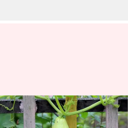
#HealthBytes: Mengapa Anda
harus makan labu botol?
menulis
Feb 20, 2024
12:08 pm
Bob