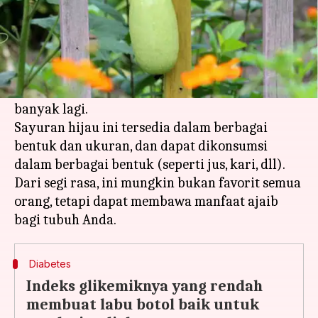
Apa ceritanya
Labu botol, juga disebut doodhi/lauki, adalah
sayuran luar biasa yang kaya akan nutrisi
seperti vitamin (C dan K), kalsium, serat, dan
banyak lagi.
Sayuran hijau ini tersedia dalam berbagai
bentuk dan ukuran, dan dapat dikonsumsi
dalam berbagai bentuk (seperti jus, kari, dll).
Dari segi rasa, ini mungkin bukan favorit semua
orang, tetapi dapat membawa manfaat ajaib
Diabetes
Indeks glikemiknya yang rendah
membuat labu botol baik untuk