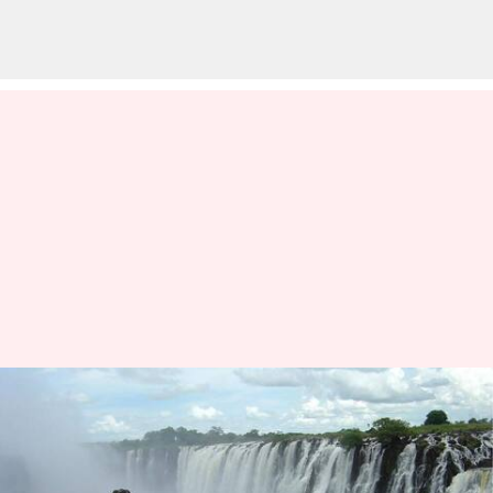
Mengagumi Air Terjun
Victoria: Simfoni alam yang
menggelegar