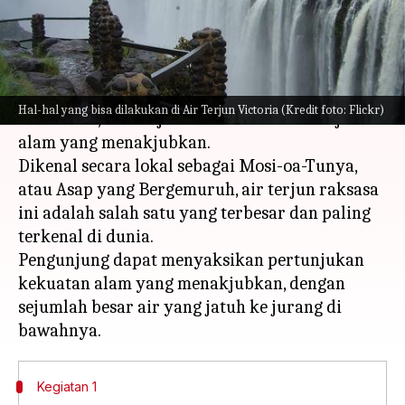
menulis
Mar 15, 2024
12:26 pm
Bob
Apa ceritanya
Terletak di perbatasan antara Zambia dan
Hal-hal yang bisa dilakukan di Air Terjun Victoria (Kredit foto: Flickr)
Zimbabwe, Air Terjun Victoria adalah keajaiban
alam yang menakjubkan.
Dikenal secara lokal sebagai Mosi-oa-Tunya,
atau Asap yang Bergemuruh, air terjun raksasa
ini adalah salah satu yang terbesar dan paling
terkenal di dunia.
Pengunjung dapat menyaksikan pertunjukan
kekuatan alam yang menakjubkan, dengan
sejumlah besar air yang jatuh ke jurang di
Kegiatan 1