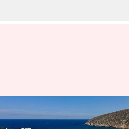
Menemukan Desa Tebing
Tersembunyi di Yunani
menulis
Aug 01, 2025
10:18 am
Taufiq Al Jufri