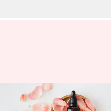
J-beauty: Mendalami filosofi
perawatan kulit Jepang
menulis
Nov 24, 2023
11:43 am
Taufiq Al Jufri