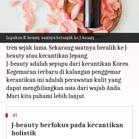
Apa ceritanya
Perawatan kulit Asia telah menjadi kata kunci
dalam industri kecantikan dan tata rias. K-
Lupakan K-beauty, saatnya beranjak ke J-beauty
beauty atau kecantikan Korea telah menjadi
tren sejak lama. Sekarang saatnya beralih ke J-
beauty atau kecantikan Jepang.
J-beauty adalah sepupu dari kecantikan Korea.
Kegemaran terbaru di kalangan penggemar
kecantikan ini adalah perawatan kulit yang
dapat menghilangkan usia dari wajah Anda.
#1
J-beauty berfokus pada kecantikan
holistik