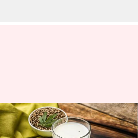
Memahami kekuatan nutrisi
susu rami
menulis
Nov 14, 2023
11:23 am
Taufiq Al Jufri