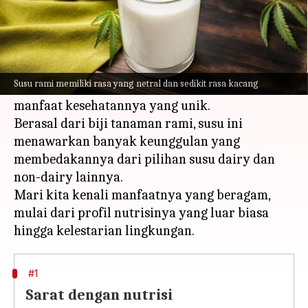
Apa ceritanya
Dalam dunia alternatif susu nabati, susu rami
yang muncul sebagai gudang nutrisi,
Susu rami memiliki rasa yang netral dan sedikit rasa kacang
mendapatkan popularitas karena perpaduan
manfaat kesehatannya yang unik.
Berasal dari biji tanaman rami, susu ini
menawarkan banyak keunggulan yang
membedakannya dari pilihan susu dairy dan
non-dairy lainnya.
Mari kita kenali manfaatnya yang beragam,
mulai dari profil nutrisinya yang luar biasa
#1
Sarat dengan nutrisi