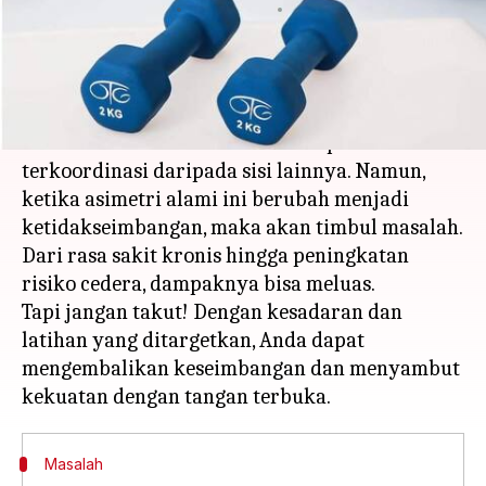
menulis
Feb 02, 2024
11:12 am
Taufiq Al Jufri
Apa ceritanya
Ini adalah skenario yang umum terjadi - satu
sisi tubuh Anda terasa lebih mampu dan
terkoordinasi daripada sisi lainnya. Namun,
ketika asimetri alami ini berubah menjadi
ketidakseimbangan, maka akan timbul masalah.
Dari rasa sakit kronis hingga peningkatan
risiko cedera, dampaknya bisa meluas.
Tapi jangan takut! Dengan kesadaran dan
latihan yang ditargetkan, Anda dapat
mengembalikan keseimbangan dan menyambut
Masalah