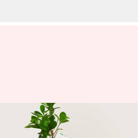
Memahami Tren Kebangkitan
Alas Kaki Yang Ramah
Lingkungan