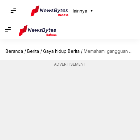
lainnya
Beranda
/
Berita
/
Gaya hidup Berita
/
Memahami gangguan dysania: Penyebab, gejala, dan pilihan pengobatan
ADVERTISEMENT