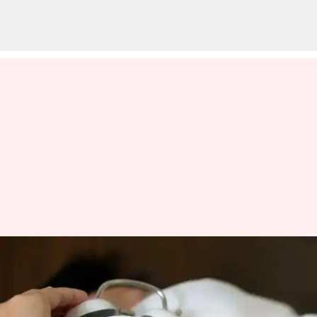
Memahami gangguan dysania:
Penyebab, gejala, dan pilihan
pengobatan