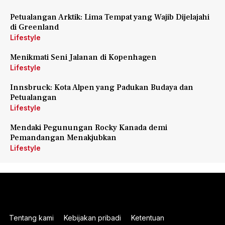
Petualangan Arktik: Lima Tempat yang Wajib Dijelajahi
di Greenland
Lifestyle
Menikmati Seni Jalanan di Kopenhagen
Lifestyle
Innsbruck: Kota Alpen yang Padukan Budaya dan
Petualangan
Lifestyle
Mendaki Pegunungan Rocky Kanada demi
Pemandangan Menakjubkan
Lifestyle
Tentang kami
Kebijakan pribadi
Ketentuan