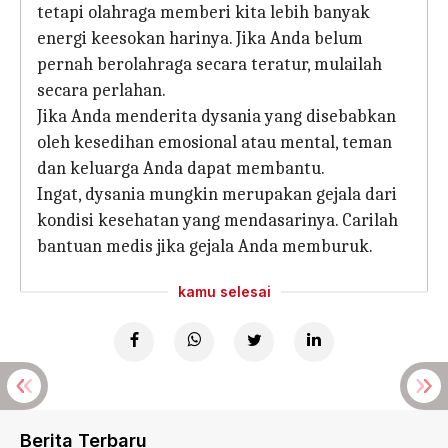
tetapi olahraga memberi kita lebih banyak
energi keesokan harinya. Jika Anda belum
pernah berolahraga secara teratur, mulailah
secara perlahan.
Jika Anda menderita dysania yang disebabkan
oleh kesedihan emosional atau mental, teman
dan keluarga Anda dapat membantu.
Ingat, dysania mungkin merupakan gejala dari
kondisi kesehatan yang mendasarinya. Carilah
bantuan medis jika gejala Anda memburuk.
kamu selesai
Berita Terbaru