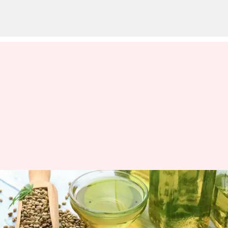
Manfaat dari Minyak Biji Hemp
menulis
Apr 06, 2023
01:40 pm
Shubham Gupta