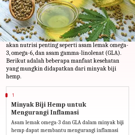
Apa ceritanya
Minyak biji hemp dikenal karena manfaat
kesehatannya dan telah digunakan dalam
pengobatan selama ribuan tahun. Minyak ini
diekstrak dari biji tanaman hemp yang kaya
akan nutrisi penting seperti asam lemak omega-
3, omega-6, dan asam gamma-linolenat (GLA).
Berikut adalah beberapa manfaat kesehatan
yang mungkin didapatkan dari minyak biji
1
Minyak Biji Hemp untuk
Mengurangi Inflamasi
Asam lemak omega-3 dan GLA dalam minyak biji
hemp dapat membantu mengurangi inflamasi