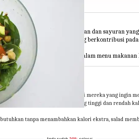
 dan menyegarkan dari buah-buahan dan sayuran yang
lad adalah sumber nutrisi yang berkontribusi pada 
g lebih kuat.
n
t menjadi langkah strategis bagi mereka yang ingin me
bang dengan kandungan nutrisi yang tinggi dan rendah 
butuhkan tanpa menambahkan kalori ekstra, salad memban
Anda sudah
20%
selesai