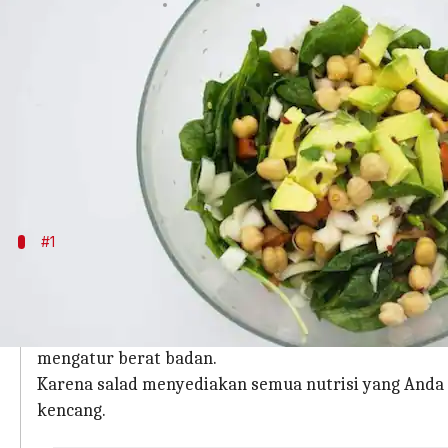
menulis
Dec 27, 2023
10:50 am
Taufiq Al Jufri
Apa ceritanya
Salad adalah kombinasi yang sehat, tidak rumit,
Salad bukan hanya sekadar makanan sampingan; sa
kesehatan mental, dan sistem kekebalan tubuh yan
#1
Membantu dalam mengatur berat bada
Memasukkan salad ke dalam menu makanan Anda dapa
Selain meningkatkan rasa kenyang, salad yang seim
mengatur berat badan.
Karena salad menyediakan semua nutrisi yang Anda 
kencang.