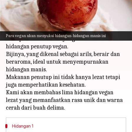
menulis
Apr 11, 2024
11:41 am
Taufiq Al Jufri
Apa ceritanya
Buah delima yang kaya akan antioksidan
Para vegan akan menyukai hidangan-hidangan manis ini
merupakan tambahan yang brilian untuk
hidangan penutup vegan.
Bijinya, yang dikenal sebagai arils, berair dan
beraroma, ideal untuk menyempurnakan
hidangan manis.
Makanan penutup ini tidak hanya lezat tetapi
juga memperhatikan kesehatan.
Kami akan membahas lima hidangan vegan
lezat yang memanfaatkan rasa unik dan warna
Hidangan 1