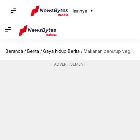
lainnya
Beranda
/
Berita
/
Gaya hidup Berita
/
Makanan penutup vegan dari delima untuk kenikmatan tanpa rasa bersalah
ADVERTISEMENT