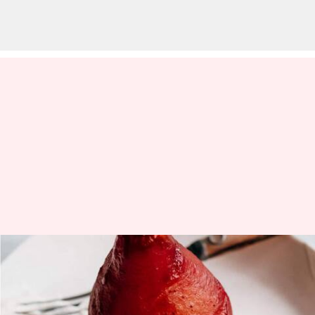
Makanan penutup vegan dari
delima untuk kenikmatan
tanpa rasa bersalah