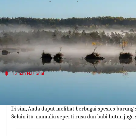
menulis
Jan 20, 2026
01:20 pm
Taufiq Al Jufri
Apa ceritanya
Estonia adalah surga bagi para pencinta alam dan
banyak tempat untuk menyaksikan satwa liar dala
Dari burung-burung langka hingga mamalia unik,
Taman Nasional
Taman Nasional Lahemaa
Taman Nasional Lahemaa adalah salah satu taman nas
Terletak di pantai utara negara ini, taman ini terke
Di sini, Anda dapat melihat berbagai spesies burung 
Selain itu, mamalia seperti rusa dan babi hutan juga 