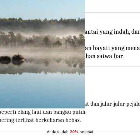
 satwa liar. Dengan hutan lebat, pantai yang indah, 
m habitat alaminya.
 Estonia memiliki keanekaragaman hayati yang men
ional terbesar di Estonia.
nal dengan hutan-hutannya yang lebat dan jalur-jalur pej
seperti elang laut dan bangau putih.
sering terlihat berkeliaran bebas.
Anda sudah
20%
selesai