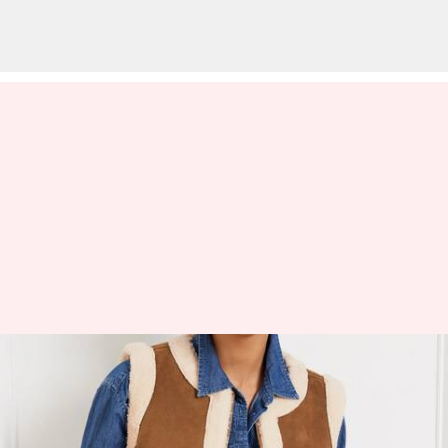
Lima tampilan vest faux
shearling untuk musim dingin
India