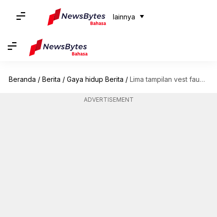
lainnya
Beranda
/
Berita
/
Gaya hidup Berita
/
Lima tampilan vest faux shearling untuk musim dingin India
ADVERTISEMENT