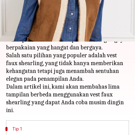
menulis
Jan 20, 2026
09:37 am
Bob
Apa ceritanya
Musim dingin di India menawarkan
kesempatan untuk bereksperimen dengan gaya
berpakaian yang hangat dan bergaya.
Salah satu pilihan yang populer adalah vest
faux shearling, yang tidak hanya memberikan
kehangatan tetapi juga menambah sentuhan
elegan pada penampilan Anda.
Dalam artikel ini, kami akan membahas lima
tampilan berbeda menggunakan vest faux
shearling yang dapat Anda coba musim dingin
Tip 1