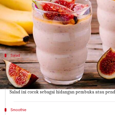
menulis
Jan 20, 2026
10:49 am
Handoko
Apa ceritanya
Buah ara adalah bahan yang jarang ditemukan di d
Buah ini tidak hanya kaya akan nutrisi, tetapi j
Salad
Salad Ara Segar
Salad ara segar adalah cara mudah untuk menikmati 
Potong ara menjadi irisan tipis dan campurkan denga
Tambahkan sedikit minyak zaitun dan perasan lemo
Salad ini cocok sebagai hidangan pembuka atau pen
Smoothie