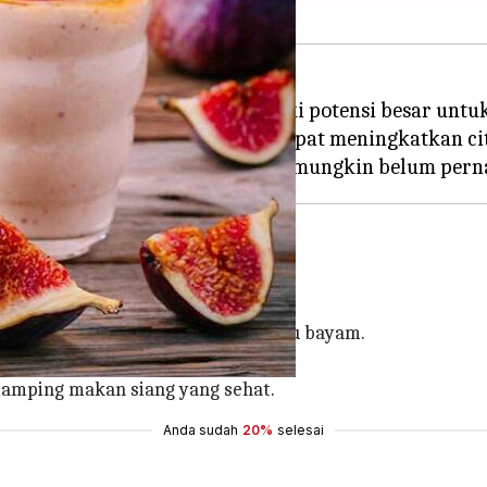
apur Indonesia, namun memiliki potensi besar untuk
uga menawarkan rasa unik yang dapat meningkatkan ci
buah ini.
n sayuran hijau seperti selada atau bayam.
n untuk memberikan rasa segar.
damping makan siang yang sehat.
Anda sudah
20%
selesai