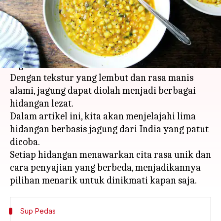
menulis
Jan 20, 2026
11:41 am
Handoko
Apa ceritanya
Jagung adalah bahan makanan yang sering
digunakan dalam masakan India.
Dengan tekstur yang lembut dan rasa manis
alami, jagung dapat diolah menjadi berbagai
hidangan lezat.
Dalam artikel ini, kita akan menjelajahi lima
hidangan berbasis jagung dari India yang patut
dicoba.
Setiap hidangan menawarkan cita rasa unik dan
cara penyajian yang berbeda, menjadikannya
Sup Pedas