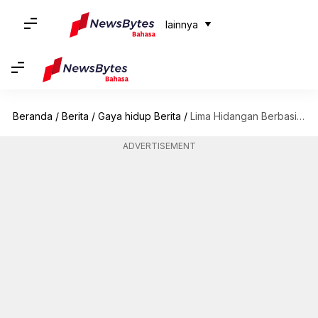
lainnya
Beranda
/
Berita
/
Gaya hidup Berita
/
Lima Hidangan Berbasis Jagung India yang Wajib Anda Cicipi
ADVERTISEMENT