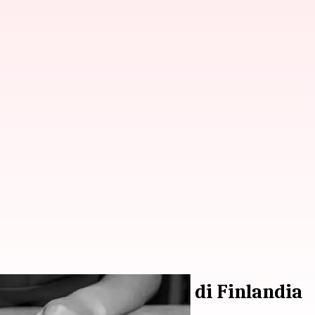
arus dihindari turis di Finlandia