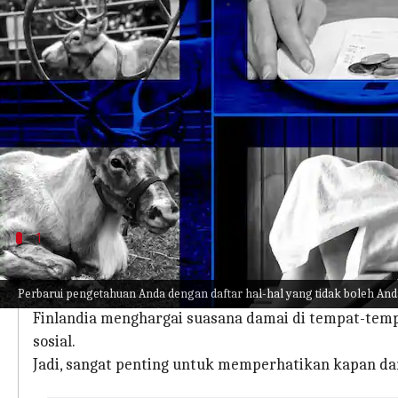
menulis
Feb 27, 2023
12:45 pm
Taufiq Al Jufri
Apa ceritanya
Finlandia terkenal dengan perpaduan unik antara
oleh para pelancong dari seluruh dunia.
Finlandia memiliki daftar etiket sosialnya sendiri
turis saat berada di Finlandia.
1
Etika bertelepon di tempat umum
Perbarui pengetahuan Anda dengan daftar hal-hal yang tidak boleh Anda
Di Finlandia, tidak sopan menggunakan ponsel denga
Finlandia menghargai suasana damai di tempat-tempat
sosial.
Jadi, sangat penting untuk memperhatikan kapan d