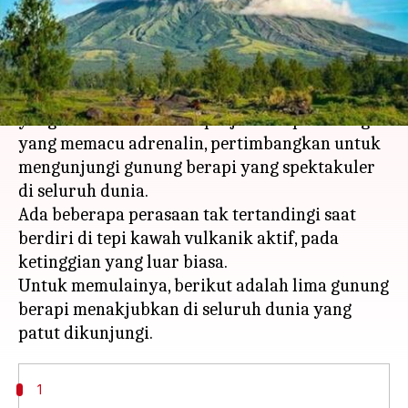
menulis
Apr 12, 2023
11:44 am
Handoko
Apa ceritanya
Jika Anda bosan berlibur ke bukit dan pantai
yang sama dan mencari perjalanan petualangan
yang memacu adrenalin, pertimbangkan untuk
mengunjungi gunung berapi yang spektakuler
di seluruh dunia.
Ada beberapa perasaan tak tertandingi saat
berdiri di tepi kawah vulkanik aktif, pada
ketinggian yang luar biasa.
Untuk memulainya, berikut adalah lima gunung
berapi menakjubkan di seluruh dunia yang
1