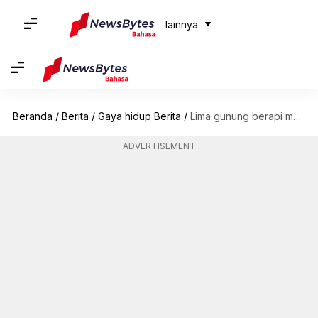
lainnya
Beranda
/
Berita
/
Gaya hidup Berita
/
Lima gunung berapi menakjubkan di seluruh dunia yang harus Anda kunjungi
ADVERTISEMENT