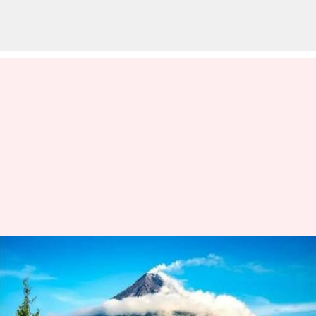
Lima gunung berapi
menakjubkan di seluruh dunia
yang harus Anda kunjungi