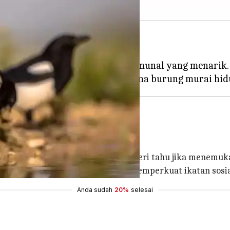
dan sosial.
esar, menunjukkan perilaku komunal yang menarik.
kanan.
a yang lebih luas dan saling memberi tahu jika menemu
ndapatkan makanan tetapi juga memperkuat ikatan sosia
Anda sudah
20%
selesai