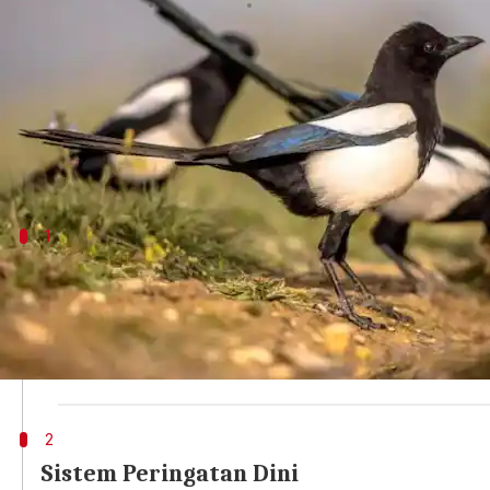
menulis
Sep 12, 2025
10:20 am
Handoko
Apa ceritanya
Burung murai dikenal sebagai burung yang cerdas 
Mereka sering ditemukan hidup dalam kelompok b
1
Kerjasama dalam Mencari Makan
Burung murai sering bekerja sama saat mencari ma
Mereka membentuk kelompok untuk menjelajahi are
Kerjasama ini tidak hanya meningkatkan peluang me
2
Sistem Peringatan Dini