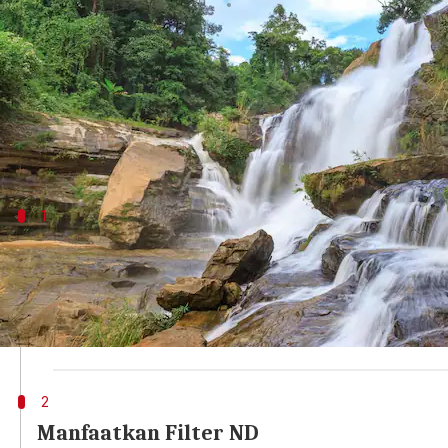
menulis
Jan 20, 2026
09:49 am
Handoko
Apa ceritanya
Mengambil foto air yang mengalir bisa menjadi ta
Namun, dengan teknik yang tepat, Anda dapat men
1
Gunakan Kecepatan Rana Lambat
Menggunakan kecepatan rana lambat dapat menciptak
Dengan mengatur kamera pada kecepatan rana rendah
Pastikan menggunakan tripod untuk menjaga kamera
2
Manfaatkan Filter ND