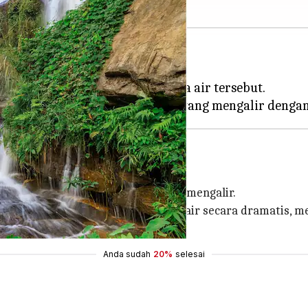
ntangan tersendiri.
angkap keindahan dan dinamika air tersebut.
an efek halus pada foto air yang mengalir.
, Anda bisa menangkap gerakan air secara dramatis, me
 tetap stabil selama pemotretan.
Anda sudah
20%
selesai