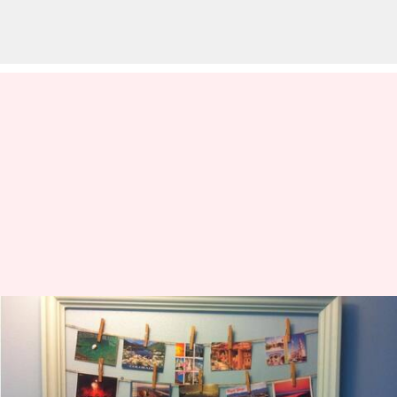
Lima Cara Kreatif untuk
Memajang Kartu Pos di Dinding
menulis
Jan 20, 2026
09:49 am
Handoko