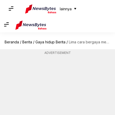
lainnya
Beranda
/
Berita
/
Gaya hidup Berita
/
Lima cara bergaya menggunakan bandana sutra musim dingin di India
ADVERTISEMENT