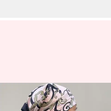
Lima cara bergaya
menggunakan bandana sutra
musim dingin di India