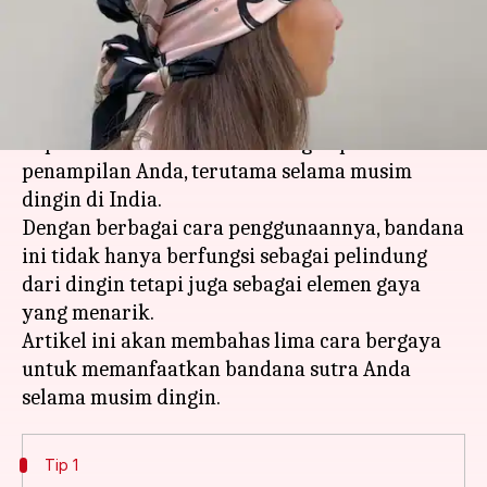
menulis
Jan 20, 2026
11:42 am
Bob
Apa ceritanya
Bandana sutra adalah aksesori serbaguna yang
dapat menambah sentuhan elegan pada
penampilan Anda, terutama selama musim
dingin di India.
Dengan berbagai cara penggunaannya, bandana
ini tidak hanya berfungsi sebagai pelindung
dari dingin tetapi juga sebagai elemen gaya
yang menarik.
Artikel ini akan membahas lima cara bergaya
untuk memanfaatkan bandana sutra Anda
Tip 1