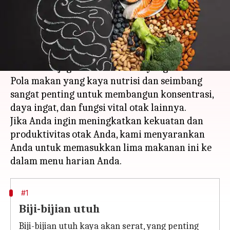
menulis
Mar 15, 2023
12:37 pm
Handoko
Apa ceritanya
Asupan makanan kita memainkan peran kunci
dalam menjaga kesehatan otak yang baik.
Pola makan yang kaya nutrisi dan seimbang
sangat penting untuk membangun konsentrasi,
daya ingat, dan fungsi vital otak lainnya.
Jika Anda ingin meningkatkan kekuatan dan
produktivitas otak Anda, kami menyarankan
Anda untuk memasukkan lima makanan ini ke
#1
Biji-bijian utuh
Biji-bijian utuh kaya akan serat, yang penting