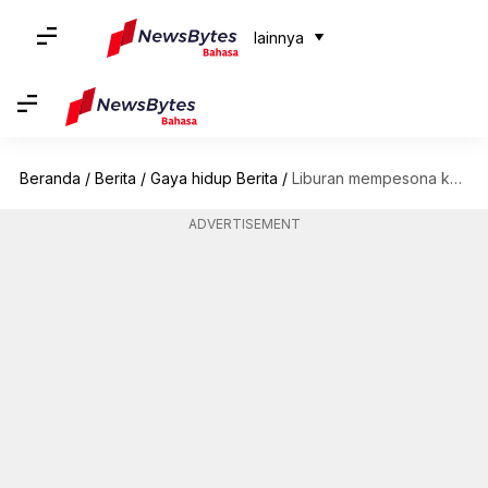
lainnya
Beranda
/
Berita
/
Gaya hidup Berita
/
Liburan mempesona ke Dataran Tinggi Skotlandia: Rekomendasi teratas untuk pasangan
ADVERTISEMENT