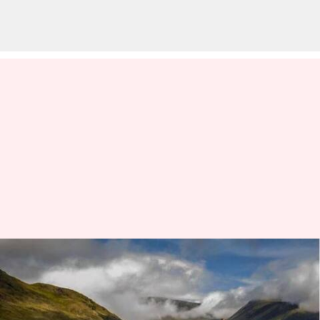
Liburan mempesona ke
Dataran Tinggi Skotlandia:
Rekomendasi teratas untuk