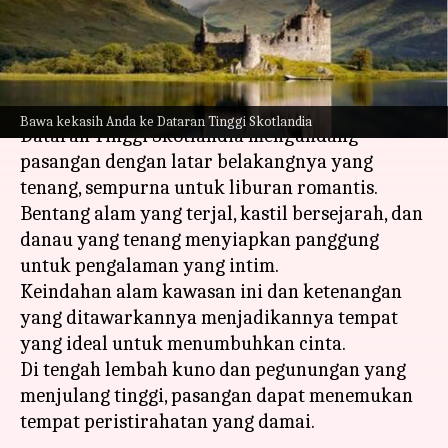
pasangan
menulis
Feb 19, 2024
10:42 am
Bob
Apa ceritanya
Bawa kekasih Anda ke Dataran Tinggi Skotlandia
Dataran Tinggi Skotlandia mengundang
pasangan dengan latar belakangnya yang
tenang, sempurna untuk liburan romantis.
Bentang alam yang terjal, kastil bersejarah, dan
danau yang tenang menyiapkan panggung
untuk pengalaman yang intim.
Keindahan alam kawasan ini dan ketenangan
yang ditawarkannya menjadikannya tempat
yang ideal untuk menumbuhkan cinta.
Di tengah lembah kuno dan pegunungan yang
menjulang tinggi, pasangan dapat menemukan