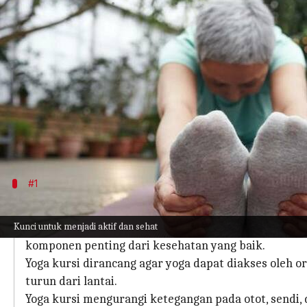
menulis
Aug 25, 2023
12:26 pm
Taufiq Al Jufri
Apa ceritanya
Seiring bertambahnya usia, kekuatan otot dan kep
cara untuk memperkuatnya.
Olahraga sangat penting bagi lansia karena banya
secara keseluruhan.
#1
Yoga kursi
Kunci untuk menjadi aktif dan sehat
Yoga kursi adalah bentuk latihan berdampak rendah
komponen penting dari kesehatan yang baik.
Yoga kursi dirancang agar yoga dapat diakses oleh 
turun dari lantai.
Yoga kursi mengurangi ketegangan pada otot, sendi, 