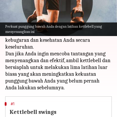
Apa ceritanya
Punggung bawah, bagian antara tulang rusuk
dan bokong, membantu Anda berdiri tegak.
Perkuat punggung bawah Anda dengan latihan kettlebell yang
menyenangkan ini
Penting untuk menjaganya agar tetap kuat demi
kebugaran dan kesehatan Anda secara
keseluruhan.
Dan jika Anda ingin mencoba tantangan yang
menyenangkan dan efektif, ambil kettlebell dan
bersiaplah untuk melakukan lima latihan luar
biasa yang akan meningkatkan kekuatan
punggung bawah Anda yang belum pernah
#1
Kettlebell swings