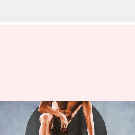
Perkuat punggung bawah Anda
dengan latihan kettlebell ini
menulis
Jul 19, 2023
10:43 am
Taufiq Al Jufri