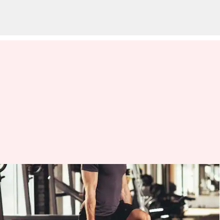
Perkuat kaki Anda dengan
latihan kettlebell ini
menulis
Jun 26, 2023
11:59 am
Taufiq Al Jufri