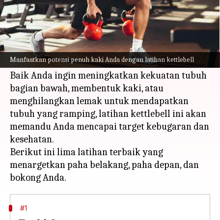
Apa ceritanya
Bersiaplah untuk memperkuat kaki Anda dan
membentuk otot bokong dengan latihan
Manfaatkan potensi penuh kaki Anda dengan latihan kettlebell
kettlebell.
Baik Anda ingin meningkatkan kekuatan tubuh
bagian bawah, membentuk kaki, atau
menghilangkan lemak untuk mendapatkan
tubuh yang ramping, latihan kettlebell ini akan
memandu Anda mencapai target kebugaran dan
kesehatan.
Berikut ini lima latihan terbaik yang
menargetkan paha belakang, paha depan, dan
#1