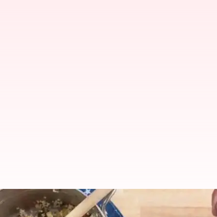
Saatnya resep! Cobalah labu pangs