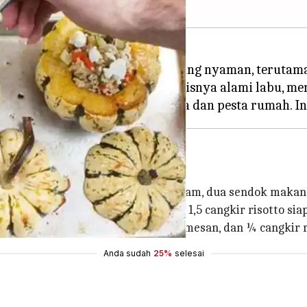
ezat, cocok untuk makan malam yang nyaman, terutam
n kelembutan risotto dengan manisnya alami labu, m
rikut
 minyak zaitun, 1,5 sendok teh garam, dua sendok makan 
ortobello utuh, ½ ikat asparagus, 1,5 cangkir risotto sia
an krim kental, ½ cangkir keju parmesan, dan ¼ cangkir 
Anda sudah
25%
selesai