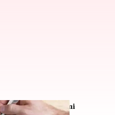
it manis isi risotto ini