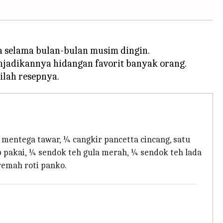
a selama bulan-bulan musim dingin.
enjadikannya hidangan favorit banyak orang.
mentega tawar, ¼ cangkir pancetta cincang, satu
p pakai, ¼ sendok teh gula merah, ¼ sendok teh lada
remah roti panko.