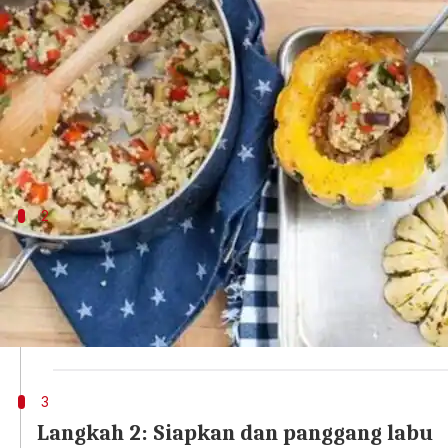
menulis
Jan 22, 2024
10:22 am
Bob
Apa ceritanya
Labu pangsit manis isi risotto adalah hidangan l
Resep yang terinspirasi dari Italia ini memaduka
2
Langkah 1: Kumpulkan bahan-bahan be
Empat buah labu siam manis utuh, tiga sendok makan
siung bawang putih, ½ bawang kuning utuh, ½ jamur p
hitam bubuk, sejumput cabai rawit, satu sendok mak
3
Langkah 2: Siapkan dan panggang labu